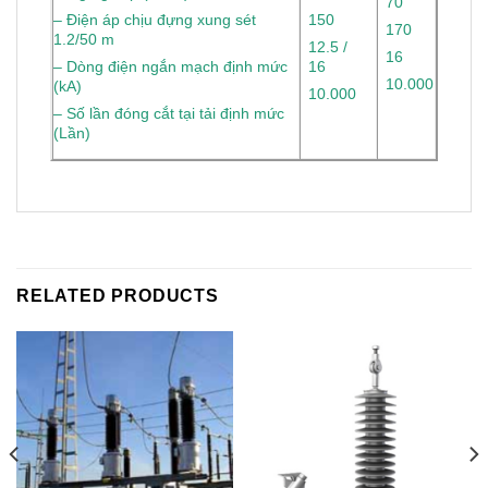
70
– Điện áp chịu đựng xung sét
150
170
1.2/50 m
12.5 /
16
– Dòng điện ngắn mạch định mức
16
10.000
(kA)
10.000
– Số lần đóng cắt tại tải định mức
(Lần)
RELATED PRODUCTS