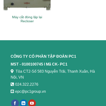
Máy cắt đóng lặp lại
Recloser
CÔNG TY CỔ PHẦN TẬP ĐOÀN PC1
MST - 0100100745 l
Mã CK- PC1
Tòa CT2-Số 583 Nguyễn Trãi, Thanh Xuân, Hà
Nội, VN
024.322.2276
epc@pc1group.vn
https://789bethv.com/