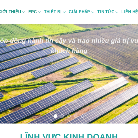
GIỚI THIỆU
EPC
THIẾT BỊ
GIẢI PHÁP
TIN TỨC
LIÊN H
ôn đồng hành tin cậy và trao nhiều giá trị vư
khách hàng
LĨNH VỰC KINH DOANH