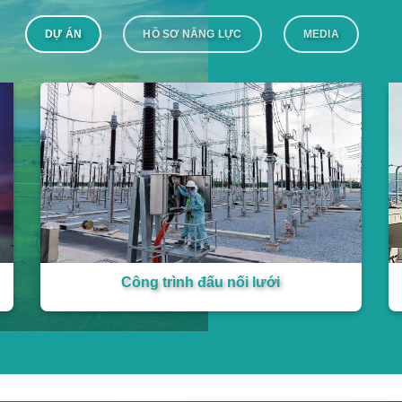
DỰ ÁN
HỒ SƠ NĂNG LỰC
MEDIA
Công trình đấu nối lưới