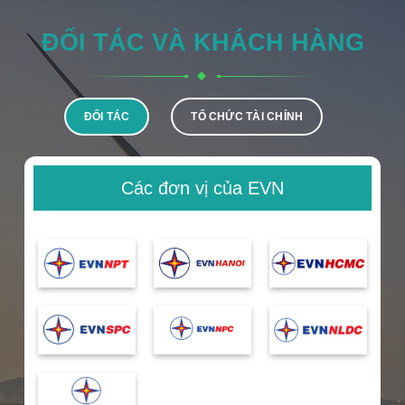
ĐỐI TÁC VÀ KHÁCH HÀNG
ĐỐI TÁC
TỔ CHỨC TÀI CHÍNH
Các đơn vị của EVN