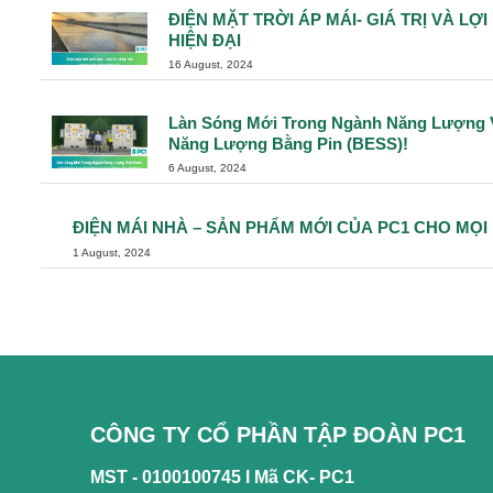
ĐIỆN MẶT TRỜI ÁP MÁI- GIÁ TRỊ VÀ L
HIỆN ĐẠI
16 August, 2024
Làn Sóng Mới Trong Ngành Năng Lượng V
Năng Lượng Bằng Pin (BESS)!
6 August, 2024
ĐIỆN MÁI NHÀ – SẢN PHẨM MỚI CỦA PC1 CHO MỌI
1 August, 2024
CÔNG TY CỔ PHẦN TẬP ĐOÀN PC1
MST - 0100100745 l
Mã CK- PC1