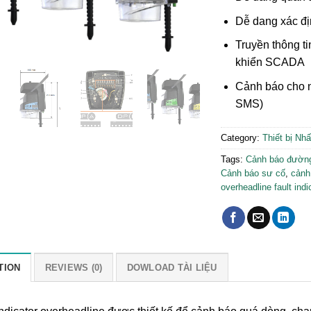
Dễ dang xác địn
Truyền thông ti
khiển SCADA
Cảnh báo cho n
SMS)
Category:
Thiết bị Nh
Tags:
Cảnh báo đường
Cảnh báo sư cố
,
cảnh
overheadline fault indi
TION
REVIEWS (0)
DOWLOAD TÀI LIỆU