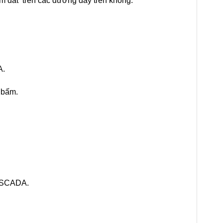
ạm đất trên các đường dây trên không.
A.
t bấm.
& SCADA.