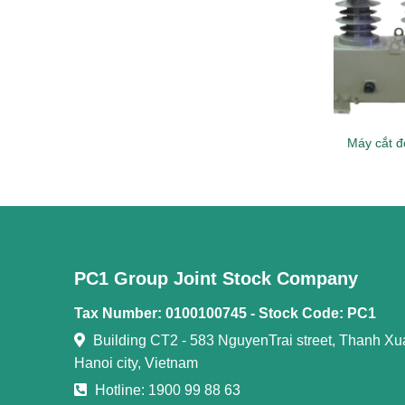
 sét van
Cầu dao phụ tải kín SF6
Máy cắt đ
PC1 Group Joint Stock Company
Tax Number: 0100100745 -
Stock Code: PC1
Building CT2 - 583 NguyenTrai street, Thanh Xuan
Hanoi city, Vietnam
Hotline: 1900 99 88 63