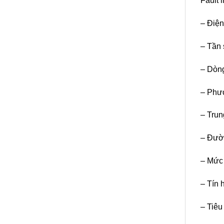
Fault 
– Điện
– Tần 
– Dòng
– Phươ
– Trung
– Đườ
– Mức 
– Tín 
– Tiêu