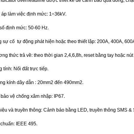
indicator overheadline được thiết kế để cảnh báo quá dòng, ch
 áp làm việc định mức: 1÷36kV.
số định mức: 50-60 Hz.
 sự cố tự động phát hiện hoặc theo thiết lập: 200A, 400A, 600
ng thức trả về: theo thời gian 2,4,6,8h, reset bằng tay hoặc nú
 tính: Nối đất trực tiếp.
ng kính dây dẫn : 20mm2 đến 490mm2.
bảo vệ chống xâm nhập: IP67.
hiệu và truyền thông: Cảnh báo bằng LED, truyền thông SMS 
 chuẩn: IEEE 495.