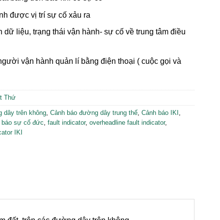
h được vị trí sự cố xảu ra
n dữ liệu, trạng thái vận hành- sự cố về trung tâm điều
gười vận hành quản lí bằng điện thoại ( cuộc gọi và
ất Thứ
 dây trên không
,
Cảnh báo đường dây trung thế
,
Cảnh báo IKI
,
 báo sự cố đức
,
fault indicator
,
overheadline fault indicator
,
cator IKI