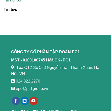
Tin nội bộ
Tin tức
CÔNG TY CỔ PHẦN TẬP ĐOÀN PC1
MST - 0100100745 l
Mã CK- PC1
Tòa CT2-Số 583 Nguyễn Trãi, Thanh Xuân, Hà
Nội, VN
024.322.2276
epc@pc1group.vn
https://789bethv.com/