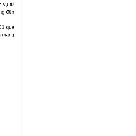
h vụ từ
ang đến
PC1 qua
ằm mang