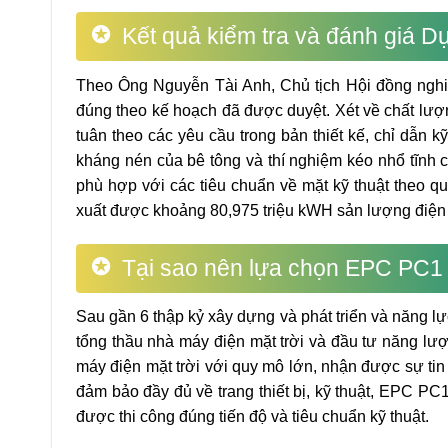
Kết quả kiểm tra và đánh giá D
Theo Ông Nguyễn Tài Anh, Chủ tịch Hội đồng nghi
đúng theo kế hoạch đã được duyệt. Xét về chất lượng 
tuân theo các yêu cầu trong bản thiết kế, chỉ dẫn 
kháng nén của bê tông và thí nghiệm kéo nhổ tĩnh cọ
phù hợp với các tiêu chuẩn về mặt kỹ thuật theo q
xuất được khoảng 80,975 triệu kWH sản lượng điện
Tại sao nên lựa chọn EPC PC1 
Sau gần 6 thập kỷ xây dựng và phát triển và năng l
tổng thầu nhà máy điện mặt trời và đầu tư năng lượ
máy điện mặt trời với quy mô lớn, nhận được sự ti
đảm bảo đầy đủ về trang thiết bị, kỹ thuật, EPC PC
được thi công đúng tiến độ và tiêu chuẩn kỹ thuật.