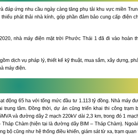
và đáp ứng nhu cầu ngày càng tăng phụ tải khu vực miền Tr
hiểu phát thải nhà kính, góp phần đảm bảo cung cấp điện c
2020, nhà máy điện mặt trời Phước Thái 1 đã đi vào hoàn t
m dịch vụ pháp lý, thiết kế kỹ thuật, mua sắm, xây dựng, phát
hà máy điện.
oạt động 65 ha với tổng mức đầu tư 1.113 tỷ đồng. Nhà máy đ
ại trung tâm. Đồng thời, dự án cũng triển khai thi công trạm 
5MVA và đường dây 2 mạch 220kV dài 2,3 km, trong đó 1 mạc
 Tháp Chàm (hiện tại là đường dây BIM – Tháp Chàm). Ngoài
ng bộ cũng như hệ thống điều khiển, giám sát từ xa, trạm quan