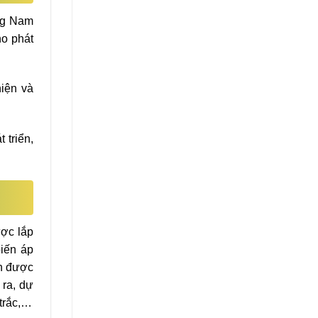
ung Nam
ho phát
hiện và
 triển,
ược lắp
biến áp
h được
 ra, dự
 trắc,…