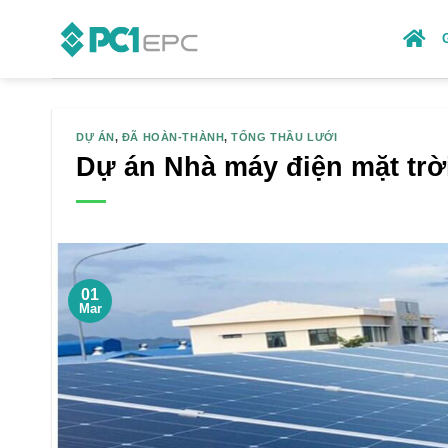
Skip
to
content
DỰ ÁN
,
ĐÃ HOÀN-THÀNH
,
TỔNG THẦU LƯỚI
Dự án Nhà máy điện mặt trờ
01
Mar