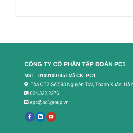
CÔNG TY CỔ PHẦN TẬP ĐOÀN PC1
MST - 0100100745 l
Mã CK- PC1
Tòa CT2-Số 583 Nguyễn Trãi, Thanh Xuân, Hà 
024.322.2276
epc@pc1group.vn
https://789bethv.com/