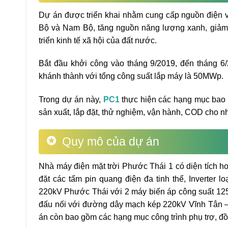
Dự án được triển khai nhằm cung cấp nguồn điện 
Bộ và Nam Bộ, tăng nguồn năng lượng xanh, giảm t
triển kinh tế xã hội của đất nước.
Bắt đầu khởi công vào tháng 9/2019, đến tháng 6/
khánh thành với tổng công suất lắp máy là 50MWp.
Trong dự án này,
PC1
thực hiện các hạng mục bao gồ
sản xuất, lắp đặt, thử nghiệm, vận hành, COD cho n
Quy mô của dự án
Nhà máy điện mặt trời Phước Thái 1 có diện tích h
đặt các tấm pin quang điện đa tinh thể, Inverter lo
220kV Phước Thái với 2 máy biến áp công suất 12
đấu nối với đường dây mạch kép 220kV Vĩnh Tân –
án còn bao gồm các hạng mục công trình phụ trợ, đồ