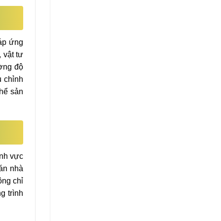
áp ứng
 vật tư
ờng độ
u chỉnh
thể sản
ĩnh vực
 án nhà
ông chỉ
g trình