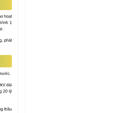
ào hoạt
Vinh 1
ợ.
g, phát
 nước.
0kV dài
g 20 tỷ
ng thầu