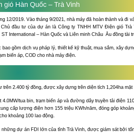
 gió Hàn Quốc – Trà Vinh
ng 12/2019. Vào tháng 9/2021, nhà máy đã hoàn thành và đi v
. Chủ đầu tư của dự án là Công ty TNHH MTV Điện gió Trà 
 ST International – Hàn Quốc và Liên minh Châu Âu đồng tài tr
bao gồm dịch vụ pháp lý, thiết kế kỹ thuật, mua sắm, xây dựn
Trạm biến áp, COD cho nhà máy điện.
 trên 2.400 tỷ đồng, được xây dựng trên diện tích 1,204ha mặt
 4.0MW/tua bin, trạm biến áp và đường dây truyền tải điện 11
cung cấp lượng điện hơn 155 triệu KWh/năm, đóng góp khoản
 cho khoảng 100 lao động.
 những dự án FDI lớn của tỉnh Trà Vinh, được giám sát bởi tổ