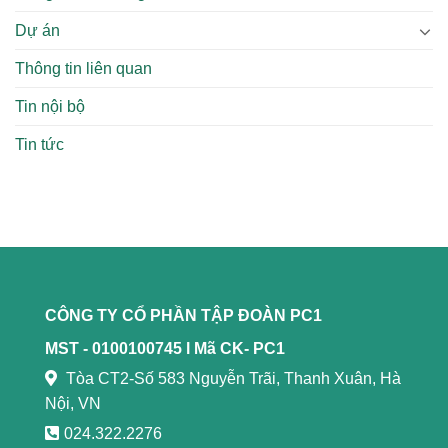
Dự án
Thông tin liên quan
Tin nội bộ
Tin tức
CÔNG TY CỔ PHẦN TẬP ĐOÀN PC1
MST - 0100100745 l
Mã CK- PC1
Tòa CT2-Số 583 Nguyễn Trãi, Thanh Xuân, Hà
Nội, VN
024.322.2276