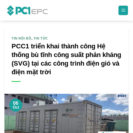
Skip
to
content
TIN NỘI BỘ
,
TIN TỨC
PCC1 triển khai thành công Hệ
thống bù tĩnh công suất phản kháng
(SVG) tại các công trình điện gió và
điện mặt trời
06
Oct