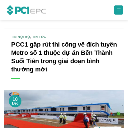
Skip
to
content
TIN NỘI BỘ
,
TIN TỨC
PCC1 gấp rút thi công về đích tuyến
Metro số 1 thuộc dự án Bến Thành
Suối Tiên trong giai đoạn bình
thường mới
10
Dec