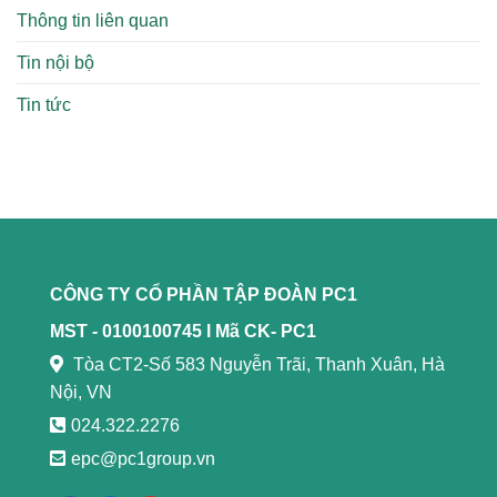
Thông tin liên quan
Tin nội bộ
Tin tức
CÔNG TY CỔ PHẦN TẬP ĐOÀN PC1
MST - 0100100745 l
Mã CK- PC1
Tòa CT2-Số 583 Nguyễn Trãi, Thanh Xuân, Hà
Nội, VN
024.322.2276
epc@pc1group.vn
https://789bethv.com/