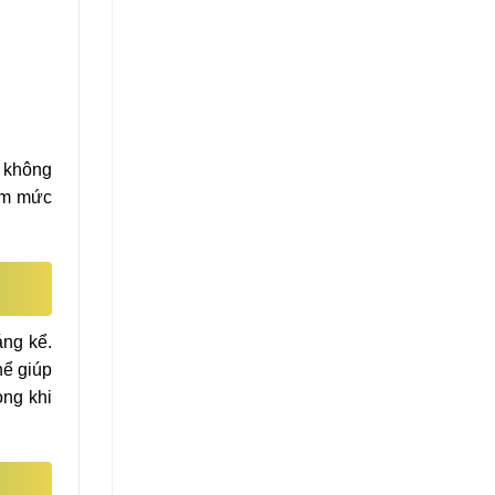
g không
iảm mức
áng kể.
hể giúp
ong khi