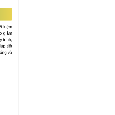
ết kiệm
úp giảm
 trình,
úp tiết
hống và