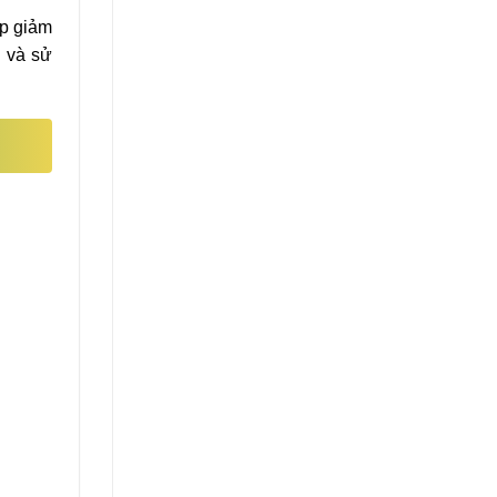
úp giảm
i và sử