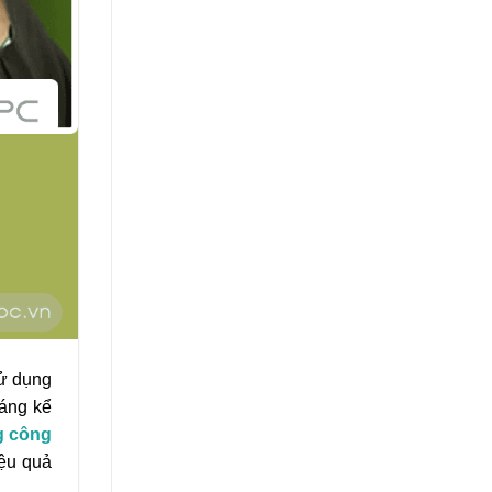
sử dụng
đáng kể
ng công
iệu quả