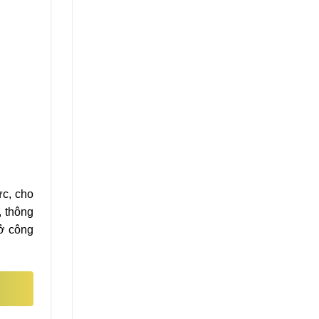
ực, cho
, thông
sở công