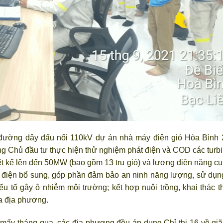
đường dây đấu nối 110kV dự án nhà máy điện gió Hòa Bình 2
ùng Chủ đầu tư thực hiện thử nghiệm phát điện và COD các turb
ết kế lên đến 50MW (bao gồm 13 trụ gió) và lượng điện năng c
 điện bổ sung, góp phần đảm bảo an ninh năng lượng, sử dụ
 tố gây ô nhiễm môi trường; kết hợp nuôi trồng, khai thác t
ủa địa phương.
g mấy tháng qua, các địa phương đều áp dụng Chỉ thị 16 về gi