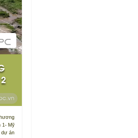
 Thương
 1- Mỹ
V dự án