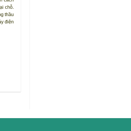
ại chỗ.
ng thầu
áy điện