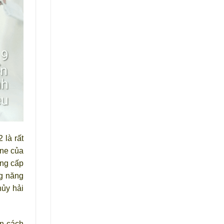
 là rất
ine của
ung cấp
ng năng
hủy hải
ãn cách