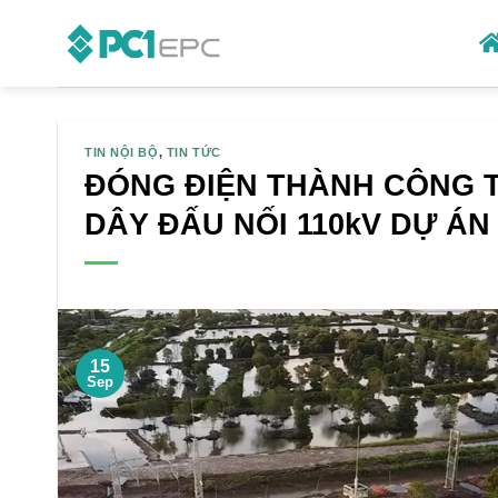
Skip
to
content
TIN NỘI BỘ
,
TIN TỨC
ĐÓNG ĐIỆN THÀNH CÔNG T
DÂY ĐẤU NỐI 110kV DỰ ÁN
15
Sep