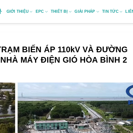
GIỚI THIỆU
EPC
THIẾT BỊ
GIẢI PHÁP
TIN TỨC
LIÊ
RẠM BIẾN ÁP 110kV VÀ ĐƯỜNG
 NHÀ MÁY ĐIỆN GIÓ HÒA BÌNH 2