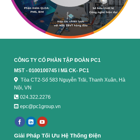
CÔNG TY CỔ PHẦN TẬP ĐOÀN PC1
MST - 0100100745 l
Mã CK- PC1
Tòa CT2-Số 583 Nguyễn Trãi, Thanh Xuân, Hà
Nội, VN
024.322.2276
epc@pc1group.vn
https://789bethv.com/
Giải Pháp Tối Ưu Hệ Thống Điện