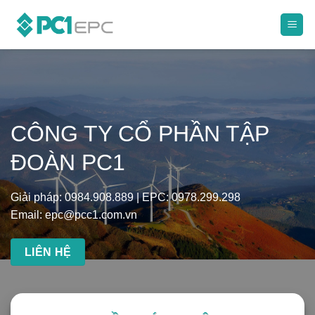
Skip
to
content
CÔNG TY CỔ PHẦN TẬP
ĐOÀN PC1
Giải pháp: 0984.908.889 | EPC: 0978.299.298
Email: epc@pcc1.com.vn
LIÊN HỆ