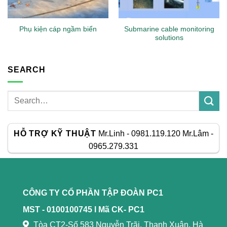
Submarine cable monitoring
Phụ kiện cáp ngầm biển
solutions
SEARCH
HỖ TRỢ KỸ THUẬT
Mr.Linh - 0981.119.120 Mr.Lâm -
0965.279.331
CÔNG TY CỔ PHẦN TẬP ĐOÀN PC1
MST - 0100100745 l
Mã CK- PC1
Tòa CT2-Số 583 Nguyễn Trãi, Thanh Xuân, Hà