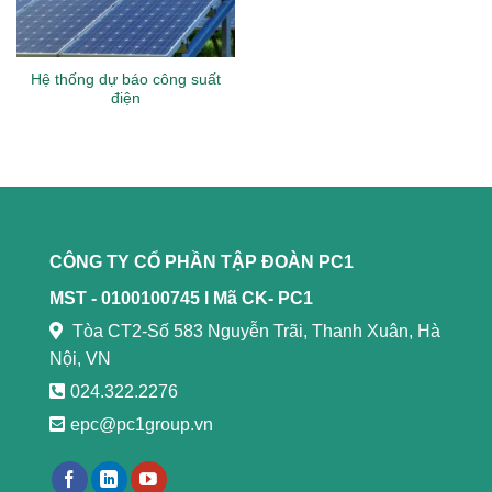
Hệ thống dự báo công suất
điện
CÔNG TY CỔ PHẦN TẬP ĐOÀN PC1
MST - 0100100745 l
Mã CK- PC1
Tòa CT2-Số 583 Nguyễn Trãi, Thanh Xuân, Hà
Nội, VN
024.322.2276
epc@pc1group.vn
https://789bethv.com/