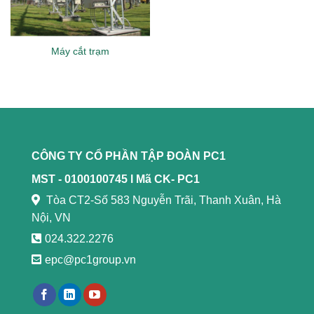
Máy cắt trạm
CÔNG TY CỔ PHẦN TẬP ĐOÀN PC1
MST - 0100100745 l
Mã CK- PC1
Tòa CT2-Số 583 Nguyễn Trãi, Thanh Xuân, Hà
Nội, VN
024.322.2276
epc@pc1group.vn
https://789bethv.com/