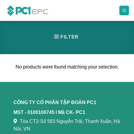
Skip
to
content
FILTER
No products were found matching your selection.
CÔNG TY CỔ PHẦN TẬP ĐOÀN PC1
MST - 0100100745 l
Mã CK- PC1
Tòa CT2-Số 583 Nguyễn Trãi, Thanh Xuân, Hà
Nội, VN