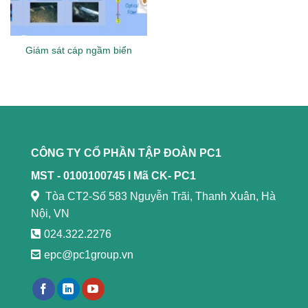
Giám sát cáp ngầm biển
CÔNG TY CỔ PHẦN TẬP ĐOÀN PC1
MST - 0100100745 l
Mã CK- PC1
Tòa CT2-Số 583 Nguyễn Trãi, Thanh Xuân, Hà
Nội, VN
024.322.2276
epc@pc1group.vn
https://789bethv.com/