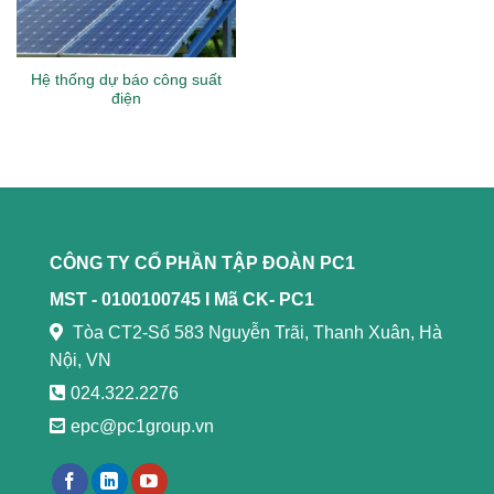
Hệ thống dự báo công suất
điện
CÔNG TY CỔ PHẦN TẬP ĐOÀN PC1
MST - 0100100745 l
Mã CK- PC1
Tòa CT2-Số 583 Nguyễn Trãi, Thanh Xuân, Hà
Nội, VN
024.322.2276
epc@pc1group.vn
https://789bethv.com/