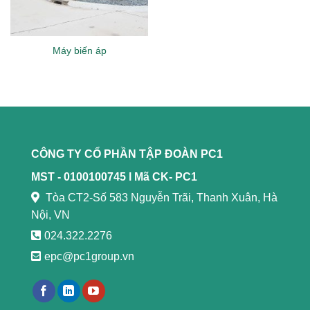
Máy biến áp
CÔNG TY CỔ PHẦN TẬP ĐOÀN PC1
MST - 0100100745 l
Mã CK- PC1
Tòa CT2-Số 583 Nguyễn Trãi, Thanh Xuân, Hà
Nội, VN
024.322.2276
epc@pc1group.vn
https://789bethv.com/